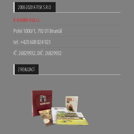
2000-2020 K-TISK S.R.O
k-tisk@k-tisk.cz
Polní 1000/1, 792 01 Bruntál
tel.: +420 608 824 923
IČ: 26829932, DIČ: 26829932
Z REALIZACÍ