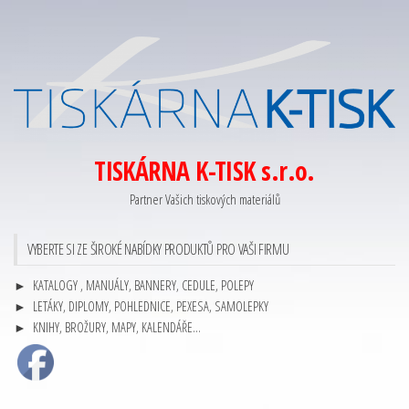
TISKÁRNA K-TISK s.r.o.
Partner Vašich tiskových materiálů
VYBERTE SI ZE ŠIROKÉ NABÍDKY PRODUKTŮ PRO VAŠI FIRMU
► KATALOGY , MANUÁLY, BANNERY, CEDULE, POLEPY
► LETÁKY, DIPLOMY, POHLEDNICE, PEXESA, SAMOLEPKY
► KNIHY, BROŽURY, MAPY, KALENDÁŘE…