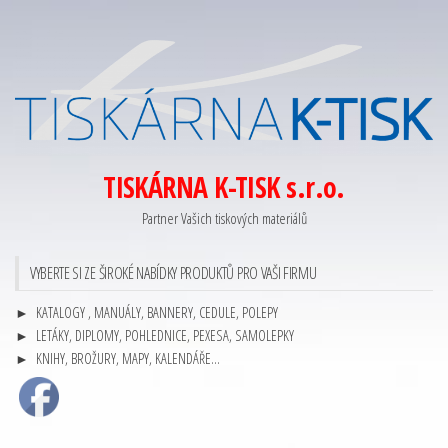
TISKÁRNA K-TISK s.r.o.
Partner Vašich tiskových materiálů
VYBERTE SI ZE ŠIROKÉ NABÍDKY PRODUKTŮ PRO VAŠI FIRMU
► KATALOGY , MANUÁLY, BANNERY, CEDULE, POLEPY
► LETÁKY, DIPLOMY, POHLEDNICE, PEXESA, SAMOLEPKY
► KNIHY, BROŽURY, MAPY, KALENDÁŘE…