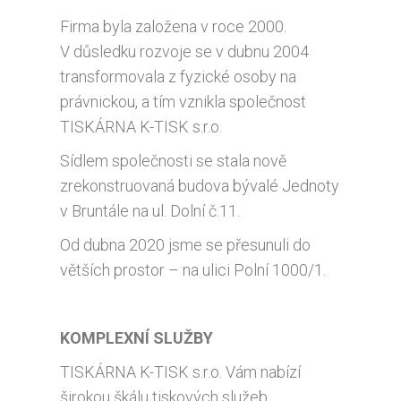
Firma byla založena v roce 2000.
V důsledku rozvoje se v dubnu 2004
transformovala z fyzické osoby na
právnickou, a tím vznikla společnost
TISKÁRNA K-TISK s.r.o.
Sídlem společnosti se stala nově
zrekonstruovaná budova bývalé Jednoty
v Bruntále na ul. Dolní č.11.
Od dubna 2020 jsme se přesunuli do
větších prostor – na ulici Polní 1000/1.
KOMPLEXNÍ SLUŽBY
TISKÁRNA K-TISK s.r.o. Vám nabízí
širokou škálu tiskových služeb.